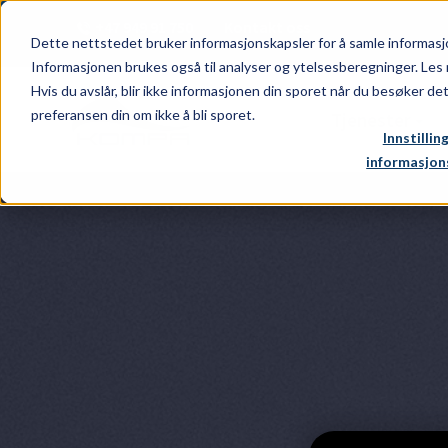
+47 949 91 750
Kontakt oss
|
Dette nettstedet bruker informasjonskapsler for å samle informasj
Informasjonen brukes også til analyser og ytelsesberegninger. Les 
Hvis du avslår, blir ikke informasjonen din sporet når du besøker de
preferansen din om ikke å bli sporet.
Tjenester
Innstillin
informasjon