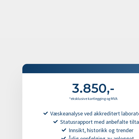
3.850,-
*eksklusive kartlegging og MVA
Væskeanalyse ved akkreditert labora
Statusrapport med anbefalte tilt
Innsikt, historikk og trender
Årlig oppfølging av anlegget