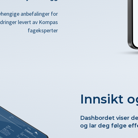
vhengige anbefalinger for
edringer levert av Kompas
fageksperter
Innsikt o
Dashbordet viser deg
og lar deg følge eff