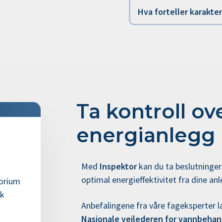
Hva forteller karakte
Ta kontroll ove
energianlegg
Med
Inspektor
kan du ta beslutninger
optimal energieffektivitet fra dine an
torium
ak
Anbefalingene fra våre fageksperter
Nasjonale veilederen for vannbehan