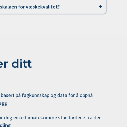
rskalaen for væskekvalitet?
r ditt
 basert på fagkunnskap og data for å oppnå
legg
 lar deg enkelt imøtekomme standardene fra den
dling