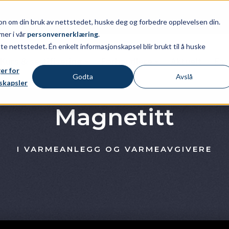
on om din bruk av nettstedet, huske deg og forbedre opplevelsen din.
mer i vår
personvernerklæring
.
tte nettstedet. Én enkelt informasjonskapsel blir brukt til å huske
Kurs & sertifisering
Forhandlere
Aktuelt
Fa
ger for
Godta
Avslå
skapsler
Magnetitt
I VARMEANLEGG OG VARMEAVGIVERE