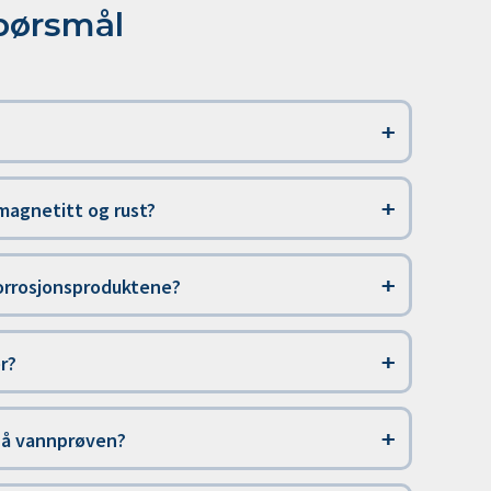
spørsmål
 magnetitt og rust?
korrosjonsproduktene?
r?
 på vannprøven?