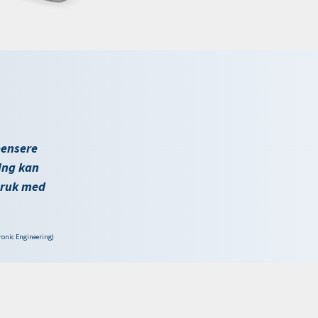
pensere
ing kan
bruk med
ronic Engineering)