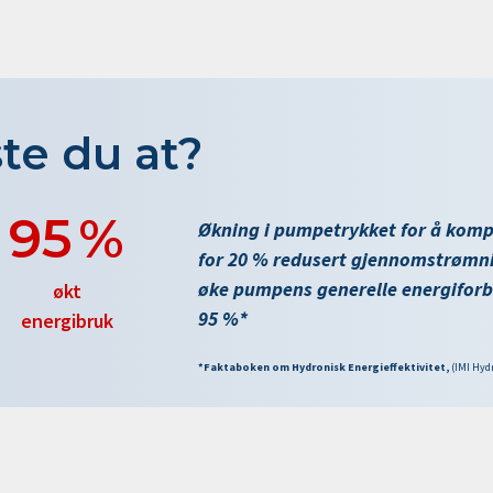
ste du at?
95
%
Økning i pumpetrykket for å kom
for 20 % redusert gjennomstrømn
øke pumpens generelle energifor
økt
95 %*
energibruk
*Faktaboken om Hydronisk Energieffektivitet,
(IMI Hyd