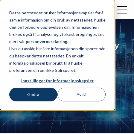
Dette nettstedet bruker informasjonskapsler for å
samle informasjon om din bruk av nettstedet, huske
deg og forbedre opplevelsen din. Informasjonen
brukes også til analyser og ytelsesberegninger. Les
mer i vår
personvernerklæring
.
Skybasert innsiktsverktøy
Hvis du avslår, blir ikke informasjonen din sporet når
du besøker dette nettstedet. Én enkelt
BAKGRUNN OG UTVIKLING AV
informasjonskapsel blir brukt til å huske
INSPEKTOR
preferansen din om ikke å bli sporet.
Innstillinger for informasjonskapsler
Godta
Avslå