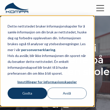
Dette nettstedet bruker informasjonskapsler for å
samle informasjon om din bruk av nettstedet, huske
deg og forbedre opplevelsen din. Informasjonen
brukes også til analyser og ytelsesberegninger. Les
Varmen tilbake i
mer i vår
personvernerklæring
.
Hvis du avslår, blir ikke informasjonen din sporet når
klasserommene på
du besøker dette nettstedet. Én enkelt
informasjonskapsel blir brukt til å huske
Hallagerbakken skole
preferansen din om ikke å bli sporet.
Innstillinger for informasjonskapsler
2 MINUTTERS LESING
Godta
Avslå
Jonathan M. Nordskog