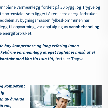
annbårne varmeanlegg fordelt på 30 bygg, og Trygve og
rte
potensialet som ligger i å redusere energiforbruket
veddelen av bygningsmassen fylkeskommunen har
egg til oppvarming, var oppfølging av
vannbehandling
e energiforbruket.
de høy kompetanse og lang erfaring innen
kebårne varmeanlegg et eget fagfelt vi innså at vi
i kontakt med Van Ha i sin tid,
forteller Trygve.
 og kompetent
tig
en av å holde
 årene,