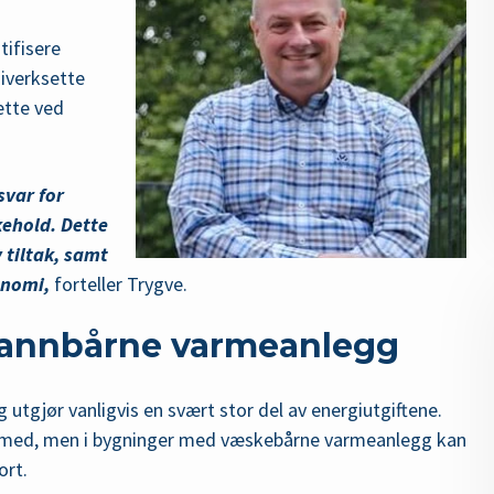
tifisere
 iverksette
ette ved
svar for
kehold. Dette
 tiltak, samt
konomi,
forteller Trygve.
vannbårne varmeanlegg
utgjør vanligvis en svært stor del av energiutgiftene.
oe med, men i bygninger med væskebårne varmeanlegg kan
ort.