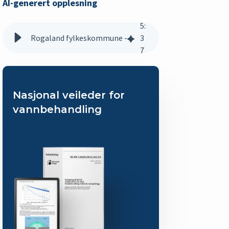
AI-generert opplesning
5
:
Rogaland fylkeskommune - best i klassen på vannbehan
3
7
Nasjonal veileder for
vannbehandling