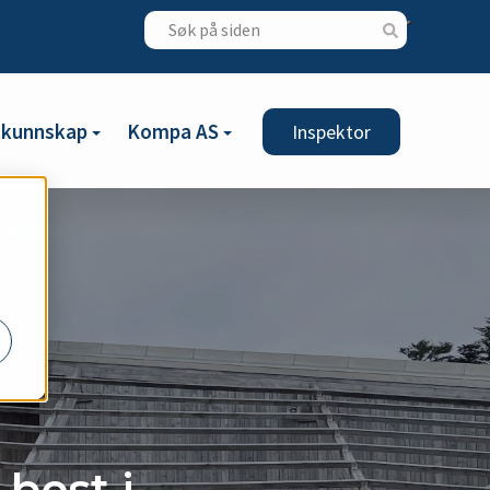
gkunnskap
Kompa AS
Inspektor
best i