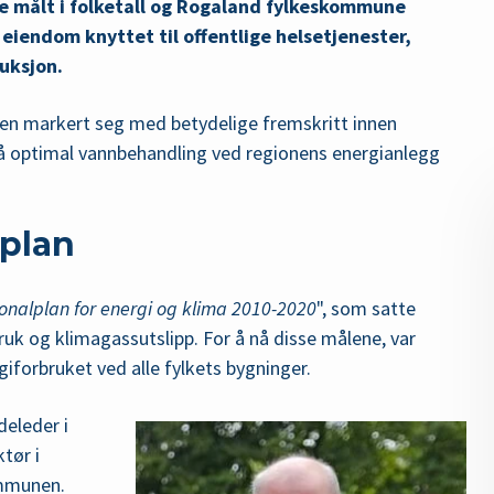
ke målt i folketall og Rogaland fylkeskommune
eiendom knyttet til offentlige helsetjenester,
uksjon.
en markert seg med betydelige fremskritt innen
 på optimal vannbehandling ved regionens energianlegg
splan
onalplan for energi og klima 2010-2020
", som satte
uk og klimagassutslipp. For å nå disse målene, var
iforbruket ved alle fylkets bygninger.
deleder i
tør i
ommunen.