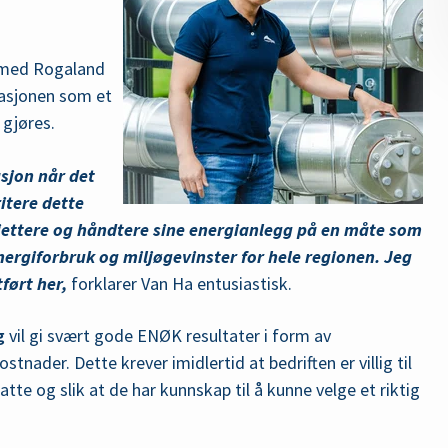
 med Rogaland
asjonen som et
 gjøres.
sjon når det
itere dette
jettere og håndtere sine energianlegg på en måte som
 energiforbruk og miljøgevinster for hele regionen. Jeg
tført her,
forklarer Van Ha entusiastisk.
g
vil gi svært gode ENØK resultater i form av
stnader. Dette krever imidlertid at bedriften er villig til
te og slik at de har kunnskap til å kunne velge et riktig