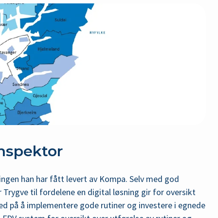
nspektor
ingen han har fått levert av Kompa. Selv med god
 Trygve til fordelene en digital løsning gir for oversikt
med på å implementere gode rutiner og investere i egnede