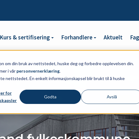
Kurs & sertifisering
Forhandlere
Aktuelt
Fa
on om din bruk av nettstedet, huske deg og forbedre opplevelsen din.
mer i vår
personvernerklæring
.
tte nettstedet. Én enkelt informasjonskapsel blir brukt til å huske
ger for
Godta
Avslå
skapsler
and fylkeskommune - 