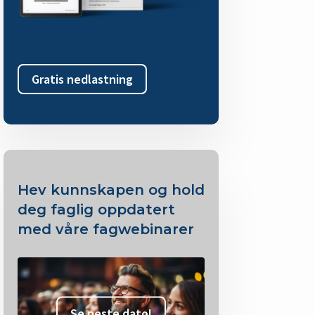
Gratis nedlastning
Hev kunnskapen og hold
deg faglig oppdatert
med våre fagwebinarer
Se neste dato!