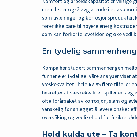
Komfort og arbeidskapasitet er viktige gr
men det er også avgjørende i et økonomis
som avleiringer og korrosjonsprodukter, 
fører ikke bare til høyere energikostnad
som kan forkorte levetiden og øke vedli
En tydelig sammenheng
Kompa har studert sammenhengen mellom 
funnene er tydelige. Våre analyser viser 
væskekvalitet i hele
67 %
flere tilfeller 
bekrefter at væskekvalitet spiller en avgj
ofte forårsaket av korrosjon, slam og avl
vanskelig for anlegget å levere ønsket ef
overvåking og vedlikehold for å sikre bå
Hold kulda ute – Ta kon