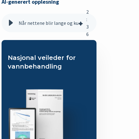
AI-generert opplesning
2
:
Når nettene blir lange og kulda setter inn - da er det fin
3
6
Nasjonal veileder for
vannbehandling