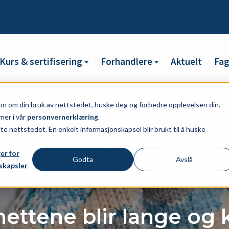
Kurs & sertifisering
Forhandlere
Aktuelt
Fa
on om din bruk av nettstedet, huske deg og forbedre opplevelsen din.
mer i vår
personvernerklæring
.
tte nettstedet. Én enkelt informasjonskapsel blir brukt til å huske
ger for
Godta
Avslå
skapsler
nettene blir lange og 