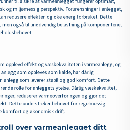
unner til å sikre at varmeanlegget fungerer optimalt,
k og miljømessig perspektiv. Forurensninger i anlegget,
kan redusere effekten og øke energiforbruket. Dette
er, men også til unødvendig belastning på komponentene,
keholdsbehovet.
opplevd effekt og væskekvaliteten i varmeanlegg, og
at anlegg som oppleves som kalde, har dårlig
enn anlegg som leverer stabil og god komfort. Dette
ørende rolle for anleggets ytelse. Dårlig væskekvalitet,
eiringer, reduserer varmeoverføringen og gjør det
fekt. Dette understreker behovet for regelmessig
de komfort og økonomisk drift.
troll over varmeanlegget ditt