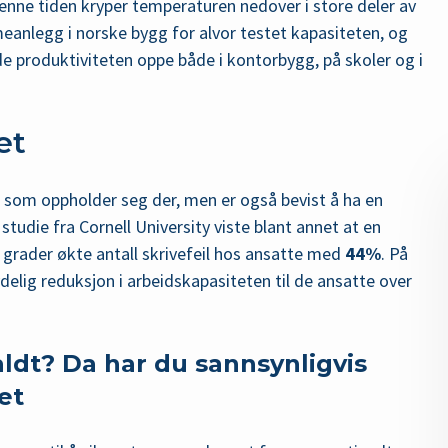
nne tiden kryper temperaturen nedover i store deler av
eanlegg i norske bygg for alvor testet kapasiteten, og
lde produktiviteten oppe både i kontorbygg, på skoler og i
et
e som oppholder seg der, men er også bevist å ha en
studie fra Cornell University viste blant annet at en
0 grader økte antall skrivefeil hos ansatte med
44%
. På
delig reduksjon i arbeidskapasiteten til de ansatte over
aldt? Da har du sannsynligvis
et