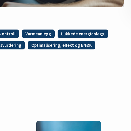
kontroll
Varmeanlegg
Lukkede energianlegg
dsvurdering
Optimalisering, effekt og ENØK