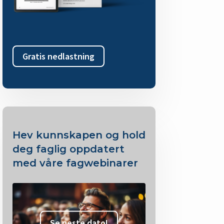
Gratis nedlastning
Hev kunnskapen og hold
deg faglig oppdatert
med våre fagwebinarer
Se neste dato!