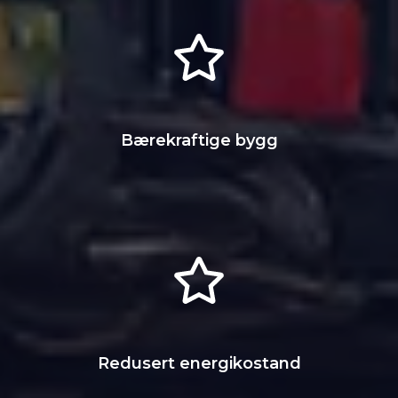
Bære­kraftige bygg
Redusert energi­kostand