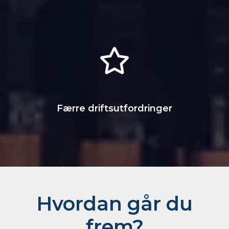
Færre drifts­utfordringer
Hvordan går du
frem?